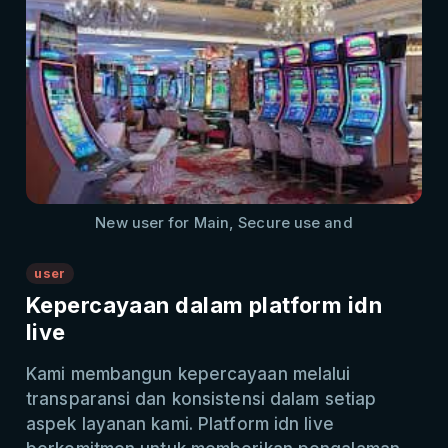
New user for Main, Secure use and
user
Kepercayaan dalam platform idn
live
Kami membangun kepercayaan melalui
transparansi dan konsistensi dalam setiap
aspek layanan kami. Platform idn live