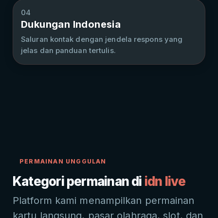
04
Dukungan Indonesia
Saluran kontak dengan jendela respons yang
jelas dan panduan tertulis.
PERMAINAN UNGGULAN
Kategori permainan di
idn live
Platform kami menampilkan permainan
kartu langsung, pasar olahraga, slot, dan