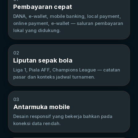
Pembayaran cepat
DANA, e-wallet, mobile banking, local payment,
online payment, e-wallet — saluran pembayaran
lokal yang didukung.
02
Liputan sepak bola
Liga 1, Piala AFF, Champions League — catatan
pasar dan konteks jadwal turnamen.
03
Antarmuka mobile
Desain responsif yang bekerja bahkan pada
koneksi data rendah.