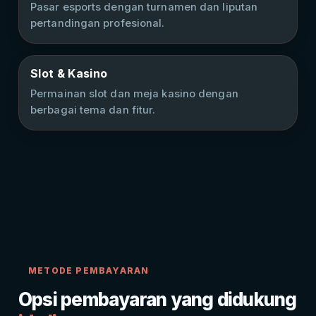
Pasar esports dengan turnamen dan liputan
pertandingan profesional.
Slot & Kasino
Permainan slot dan meja kasino dengan
berbagai tema dan fitur.
METODE PEMBAYARAN
Opsi pembayaran yang didukung