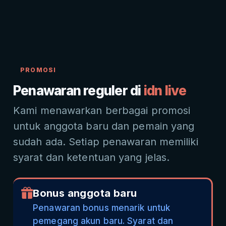
PROMOSI
Penawaran reguler di
idn live
Kami menawarkan berbagai promosi
untuk anggota baru dan pemain yang
sudah ada. Setiap penawaran memiliki
syarat dan ketentuan yang jelas.
Bonus anggota baru
Penawaran bonus menarik untuk
pemegang akun baru. Syarat dan