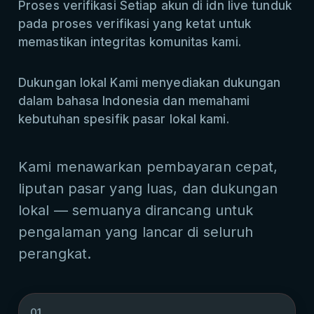
Proses verifikasi Setiap akun di idn live tunduk
pada proses verifikasi yang ketat untuk
memastikan integritas komunitas kami.
Dukungan lokal Kami menyediakan dukungan
dalam bahasa Indonesia dan memahami
kebutuhan spesifik pasar lokal kami.
Kami menawarkan pembayaran cepat,
liputan pasar yang luas, dan dukungan
lokal — semuanya dirancang untuk
pengalaman yang lancar di seluruh
perangkat.
01