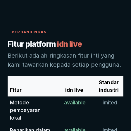
PERBANDINGAN
Fitur platform
idn live
Berikut adalah ringkasan fitur inti yang
kami tawarkan kepada setiap pengguna.
Standar
Fitur
idn live
industri
Metode
available
limited
pembayaran
lokal
Penarikan dalam
available
limited