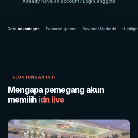
Already have an account? Login anggota
Core advantages
Featured games
Payment Methods
Highligh
KEUNTUNGAN INTI
Mengapa pemegang akun
memilih
idn live