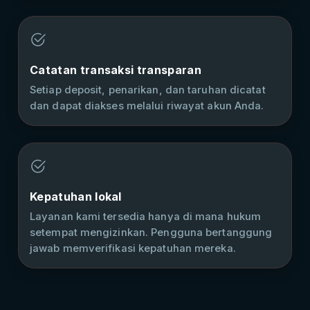
Catatan transaksi transparan
Setiap deposit, penarikan, dan taruhan dicatat
dan dapat diakses melalui riwayat akun Anda.
Kepatuhan lokal
Layanan kami tersedia hanya di mana hukum
setempat mengizinkan. Pengguna bertanggung
jawab memverifikasi kepatuhan mereka.