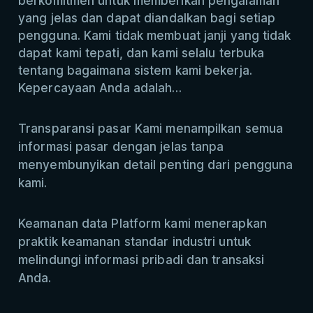
berkomitmen untuk memberikan pengalaman
yang jelas dan dapat diandalkan bagi setiap
pengguna. Kami tidak membuat janji yang tidak
dapat kami tepati, dan kami selalu terbuka
tentang bagaimana sistem kami bekerja.
Kepercayaan Anda adalah…
Transparansi pasar Kami menampilkan semua
informasi pasar dengan jelas tanpa
menyembunyikan detail penting dari pengguna
kami.
Keamanan data Platform kami menerapkan
praktik keamanan standar industri untuk
melindungi informasi pribadi dan transaksi
Anda.