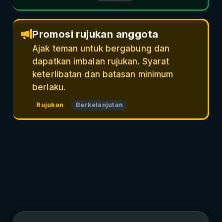
Promosi rujukan anggota
Ajak teman untuk bergabung dan
dapatkan imbalan rujukan. Syarat
keterlibatan dan batasan minimum
berlaku.
Rujukan
Berkelanjutan