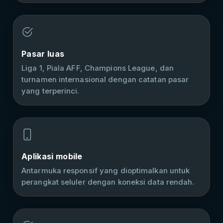
Pasar luas
Liga 1, Piala AFF, Champions League, dan
turnamen internasional dengan catatan pasar
yang terperinci.
Aplikasi mobile
Antarmuka responsif yang dioptimalkan untuk
perangkat seluler dengan koneksi data rendah.