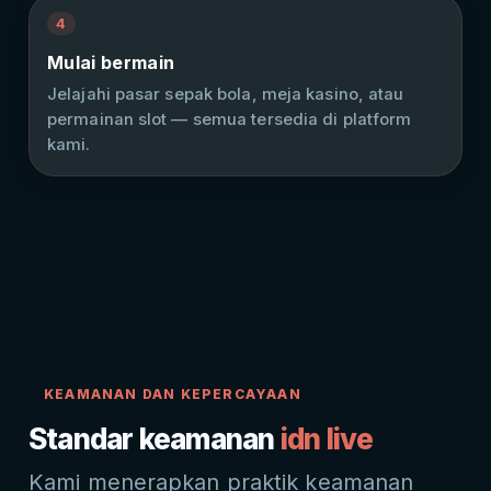
4
Mulai bermain
Jelajahi pasar sepak bola, meja kasino, atau
permainan slot — semua tersedia di platform
kami.
KEAMANAN DAN KEPERCAYAAN
Standar keamanan
idn live
Kami menerapkan praktik keamanan