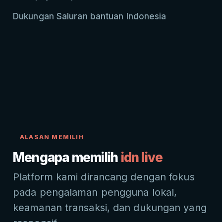
Dukungan Saluran bantuan Indonesia
ALASAN MEMILIH
Mengapa memilih
idn live
Platform kami dirancang dengan fokus
pada pengalaman pengguna lokal,
keamanan transaksi, dan dukungan yang