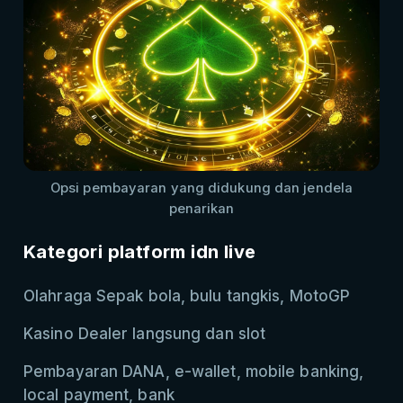
Opsi pembayaran yang didukung dan jendela
penarikan
Kategori platform idn live
Olahraga Sepak bola, bulu tangkis, MotoGP
Kasino Dealer langsung dan slot
Pembayaran DANA, e-wallet, mobile banking,
local payment, bank